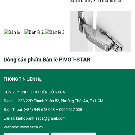
cửa ở bất kỳ kích thước nào.
Dòng sản phẩm Bản lề PIVOT-STAR
THÔNG TIN LIÊN HỆ
CÔNG TY TNHH PHỤ KIỆN GỖ SACA
Địa chỉ : 22C-22D Thạnh Xuân 52, Phường Thới An, Tp.HCM
Điện Thoại: (+84) 949 648 008 – 0909 627 008
E-mail: kinhdoanh.saca@gmail.com
Website: www.saca.vn